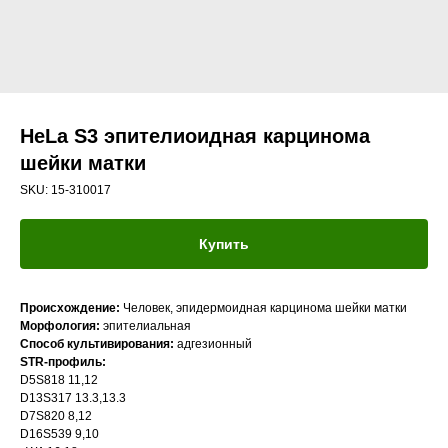
HeLa S3 эпителиоидная карцинома
шейки матки
SKU:
15-310017
Купить
Происхождение:
Человек, эпидермоидная карцинома шейки матки
Морфология:
эпителиальная
Способ культивирования:
адгезионный
STR-профиль:
D5S818 11,12
D13S317 13.3,13.3
D7S820 8,12
D16S539 9,10